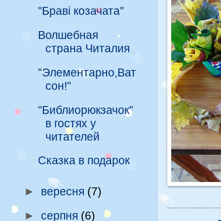
"Браві козачата"
Волшебная
страна Читалия
"Элементарно,Ват
сон!"
"Библиорюкзачок"
в гостях у
читателей
Сказка в подарок
►
вересня
(7)
►
серпня
(6)