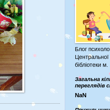
Блог психоло
Центральної 
бібліотеки м.
Загальна кіл
переглядів 
NaN
Прихильник