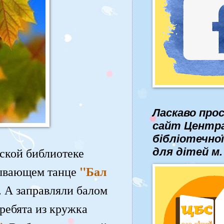
Ласкаво про
сайт Центра
бібліотечно
ской библиотеке
для дітей м.
"Бал
тывающем танце
. А заправляли балом
ребята из кружка