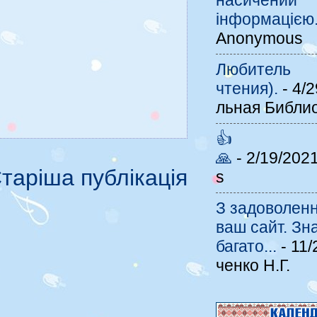
насичений
інформацією
Anonymous
Любитель
чтения).
- 4/
льная Библи
👍
🙏
- 2/19/202
таріша публікація
s
З задоволенн
ваш сайт. З
багато...
- 11/
ченко Н.Г.