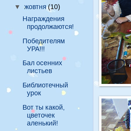
▼
жовтня
(10)
Награждения
продолжаются!
Победителям
УРА!!!
Бал осенних
листьев
Библиотечный
урок
Вот ты какой,
цветочек
аленький!