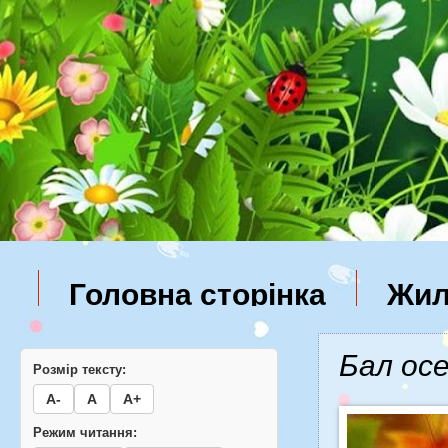
Головна сторінка
Жил
Бал ос
Розмір тексту:
А-
А
А+
Режим читання: