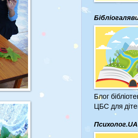
Бібліогаляв
Блог бібліоте
ЦБС для діте
Психолог.UA