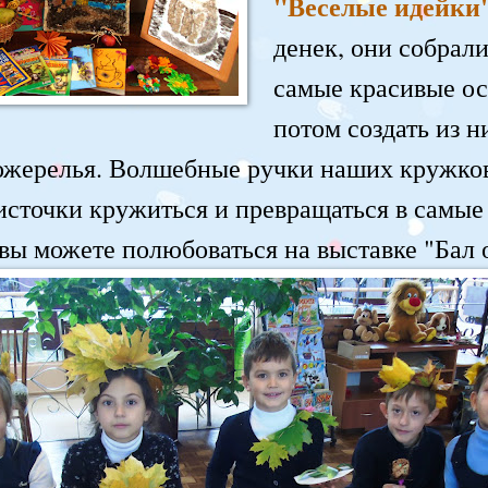
"Веселые идейки
денек, они собрал
самые красивые ос
потом создать из 
ожерелья. Волшебные ручки наших кружков
источки кружиться и превращаться в самые
вы можете полюбоваться на выставке "Бал 