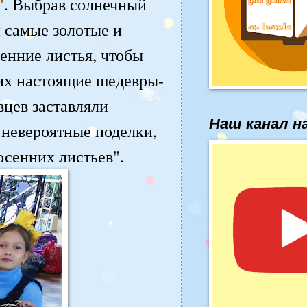
"
. Выбрав солнечный
и самые золотые и
енние листья, чтобы
них настоящие шедевры-
цев заставляли
Наш канал н
 невероятные поделки,
осенних листьев".