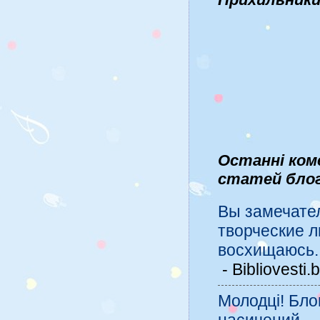
Останні ком
статей бло
Вы замечате
творческие л
восхищаюсь..
- Bibliovesti
Молодці! Бло