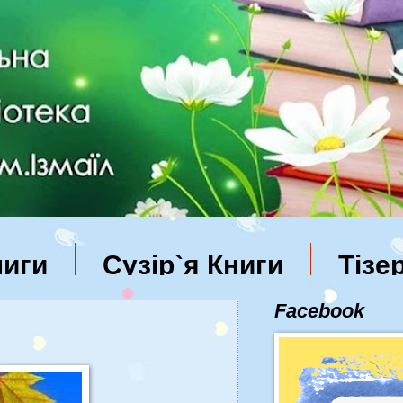
ниги
Сузір`я Книги
Tізе
Facebook