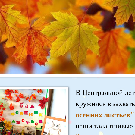
В Центральной дет
кружился в захва
осенних листьев"
наши талантливые 