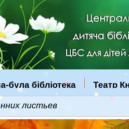
а-була бібліотека
Театр К
енних листьев